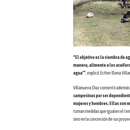
“El objetivo es la siembra de ag
manera, alimente a los acuífer
agua’”
, explicó Esther Elena Vil
Villanueva Díaz comentó además
campesinas por ser dependientes
mujeres y hombres.
Ellas son m
toman medidas que igualen el terr
sino en la concreción de sus proye