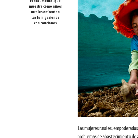
El documental que
muestra cómo niños
rurales enfrentan
las fumigaciones
con canciones
Las mujeres rurales, empoderadas
problemas de abastecimiento de a