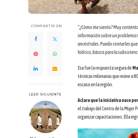
COMPARTIR EN
“¿Cómo me siento? Muy contenta.
información sobre un problema m
ancestrales. Puedo contarles que 
hídrico, básico para la subsisten
Esa fue la respuesta segura de
Ma
técnicas milenarias que reúne a 8
escaso en la región.
LEER SIGUIENTE
Aclara que la iniciativa nace po
el trabajo del Centro de la Mujer 
organizar capacitaciones. Ella ing