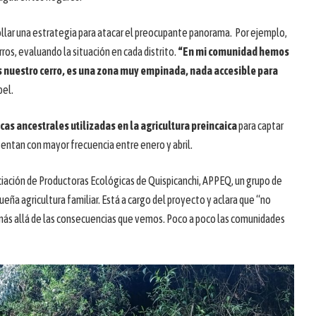
ollar una estrategia para atacar el preocupante panorama. Por ejemplo,
erros, evaluando la situación en cada distrito.
“En mi comunidad hemos
s nuestro cerro, es una zona muy empinada, nada accesible para
bel.
cas ancestrales utilizadas en la agricultura preincaica
para captar
esentan con mayor frecuencia entre enero y abril.
ociación de Productoras Ecológicas de Quispicanchi, APPEQ, un grupo de
ueña agricultura familiar. Está a cargo del proyecto y aclara que “no
a, más allá de las consecuencias que vemos. Poco a poco las comunidades