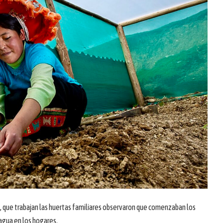
, que trabajan las huertas familiares observaron que comenzaban los
gua en los hogares.