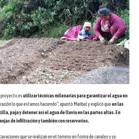
l proyecto es
utilizar técnicas milenarias para garantizar el agua en
ración lo que estamos haciendo”, apuntó Maribel y explicó que
en las
illa, paja y detener así el agua de lluvia en las partes altas. En
anjas de infiltración y también con reservorios.
avaciones que se realizan en el terreno en forma de canales y se