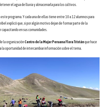
detener el agua de lluvia y almacenarla para los cultivos.
n este programa. Y cada una de ellas tiene entre 10 a 12 alumnos para
ribel explicó que, si por algún motivo dejan de formar parte de la
uir capacitando en sus comunidades.
e la organización
Centro de la Mujer Peruana Flora Tristán
que hace
da la oportunidad de intercambiar información sobre el tema.