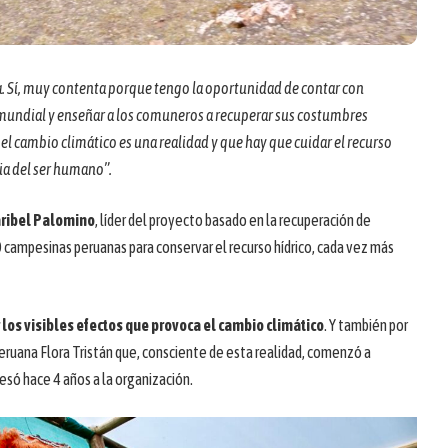
 Sí, muy contenta porque tengo la oportunidad de contar con
undial y enseñar a los comuneros a recuperar sus costumbres
el cambio climático es una realidad y que hay que cuidar el recurso
cia del ser humano”.
ribel Palomino
, líder del proyecto basado en la recuperación de
0 campesinas peruanas para conservar el recurso hídrico, cada vez más
r los visibles efectos que provoca el cambio climático
. Y también por
Peruana Flora Tristán que, consciente de esta realidad, comenzó a
resó hace 4 años a la organización.