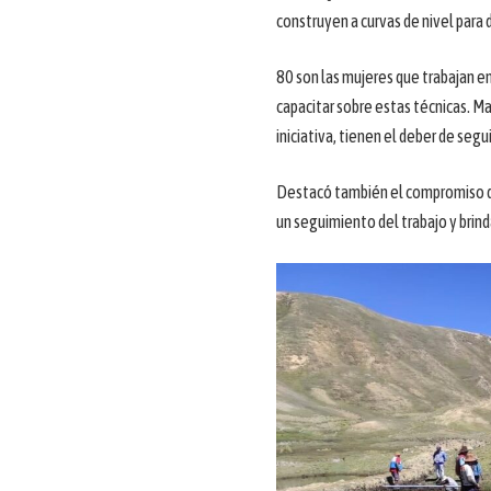
construyen a curvas de nivel para 
80 son las mujeres que trabajan e
capacitar sobre estas técnicas. Ma
iniciativa, tienen el deber de seg
Destacó también el compromiso d
un seguimiento del trabajo y brin