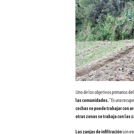
Uno de los objetivos primarios de
las comunidades.
“Es una recupe
cochas se puede trabajar con arc
otras zonas se trabaja con las z
Las zanjas de infiltración
son exc