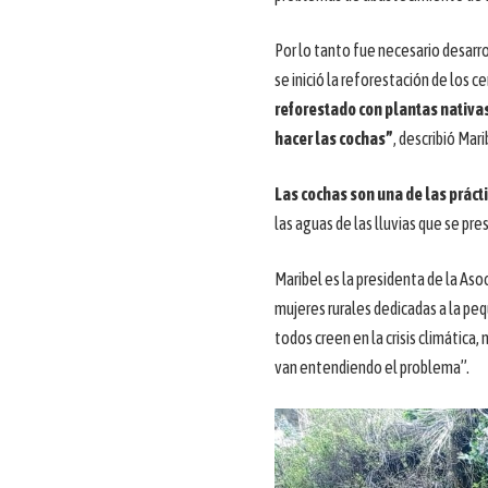
Por lo tanto fue necesario desarr
se inició la reforestación de los c
reforestado con plantas nativa
hacer las cochas”
, describió Mari
Las cochas son una de las prácti
las aguas de las lluvias que se pr
Maribel es la presidenta de la As
mujeres rurales dedicadas a la peq
todos creen en la crisis climátic
van entendiendo el problema”.