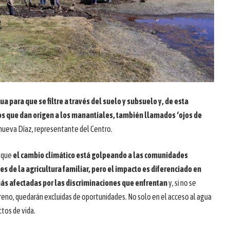
ua para que se filtre a través del suelo y subsuelo y, de esta
os que dan origen a los manantiales, también llamados ‘ojos de
lanueva Díaz, representante del Centro.
 que
el cambio climático está golpeando a las comunidades
 de la agricultura familiar, pero el impacto es diferenciado en
ás afectadas por las discriminaciones que enfrentan
y, si no se
eno, quedarán excluidas de oportunidades. No solo en el acceso al agua
ctos de vida.