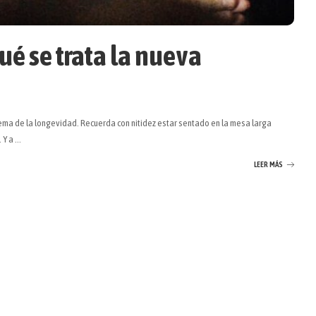
ué se trata la nueva
tema de la longevidad. Recuerda con nitidez estar sentado en la mesa larga
. Y a
...
LEER MÁS