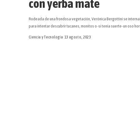
con yerba mate
Rodeada de una frondosa vegetación, Verónica Bergottini se internaba
para intentar descubrir tucanes, monitos o -si tenía suerte- un oso h
Ciencia y Tecnología
13 agosto, 2023