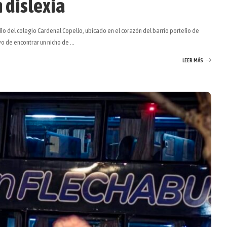
n dislexia
ño del colegio Cardenal Copello, ubicado en el corazón del barrio porteño de
vo de encontrar un nicho de
...
LEER MÁS